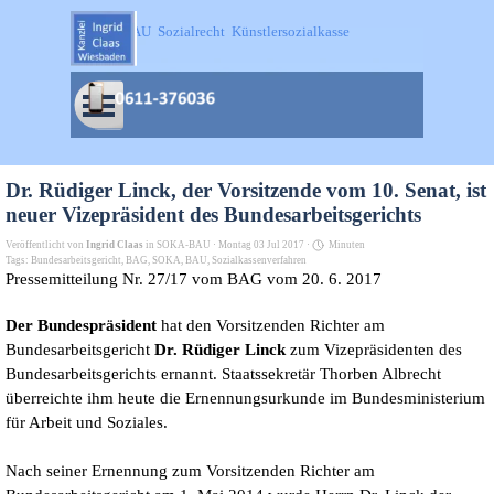
Direkt zum Seiteninhalt
SOKA-BAU  Sozialrecht  Künstlersozialkasse
Menü überspringen
Dr. Rüdiger Linck, der Vorsitzende vom 10. Senat, ist
neuer Vizepräsident des Bundesarbeitsgerichts
Veröffentlicht von
Ingrid Claas
in
SOKA-BAU
· Montag 03 Jul 2017 ·
Minuten
Tags:
Bundesarbeitsgericht
,
BAG
,
SOKA
,
BAU
,
Sozialkassenverfahren
Pressemitteilung Nr. 27/17 vom BAG vom 20. 6. 2017
Der Bundespräsident
hat den Vorsitzenden Richter am
Bundesarbeitsgericht
Dr. Rüdiger Linck
zum Vizepräsidenten des
Bundesarbeitsgerichts ernannt. Staatssekretär Thorben Albrecht
überreichte ihm heute die Ernennungsurkunde im Bundesministerium
für Arbeit und Soziales.
Nach seiner Ernennung zum Vorsitzenden Richter am