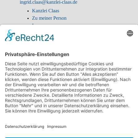
ingrid.claas@kanzlei-claas.de
Kanzlei Claas
Zu meiner Person
Impressum
Anfahrt Kanzlei
Ingrid Claas
SOKA-BAU
SOKA-BAU Mahnbescheid
Sozialrecht
Arbeitsunfall
Berufskrankheit 2108
Künstlersozialkasse
Künstlersozialabgabe
Kosten
Für Anwälte und Steuerberater
Datenschutz-Disclaimer