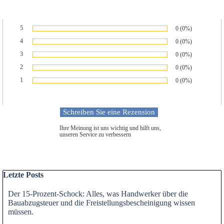
5
Anzahl von Bewert
0
Prozentsatz der B
(0%)
Bewertung:
4
Anzahl von Bewert
0
Prozentsatz der B
(0%)
Bewertung:
3
Anzahl von Bewert
0
Prozentsatz der B
(0%)
Bewertung:
2
Anzahl von Bewert
0
Prozentsatz der B
(0%)
Bewertung:
1
Anzahl von Bewert
0
Prozentsatz der B
(0%)
Bewertung:
Ihre Meinung ist uns wichtig und hilft uns,
unseren Service zu verbessern
Block überspringen Letzte Posts
Letzte Posts
Der 15-Prozent-Schock: Alles, was Handwerker über die
Bauabzugsteuer und die Freistellungsbescheinigung wissen
müssen.