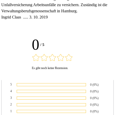
Unfallversicherung Arbeitsunfälle zu versichern. Zuständig ist die
Verwaltungsberufsgenossenschaft in Hamburg.
Ingrid Claas ..... 3. 10. 2019
0
/
5
Es gibt noch keine Rezension.
5
Anzahl von Bewert
0
Prozentsatz der B
(0%)
Bewertung:
4
Anzahl von Bewert
0
Prozentsatz der B
(0%)
Bewertung:
3
Anzahl von Bewert
0
Prozentsatz der B
(0%)
Bewertung:
2
Anzahl von Bewert
0
Prozentsatz der B
(0%)
Bewertung:
1
Anzahl von Bewert
0
Prozentsatz der B
(0%)
Bewertung: