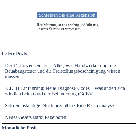
Ihre Meinung ist uns wichtig und hilft uns,
unseren Service zu verbessern
Block überspringen Letzte Posts
Letzte Posts
Der 15-Prozent-Schock: Alles, was Handwerker über die
Bauabzugsteuer und die Freistellungsbescheinigung wissen
müssen.
ICD-11 Einführung: Neue Diagnose-Codes – Was ändert sich
wirklich beim Grad der Behinderung (GdB)?
Solo-Selbständige: Noch bezahlbar? Eine Risikoanalyse
Neues Gesetz stärkt Paketboten
Block überspringen Monatliche Posts
Monatliche Posts