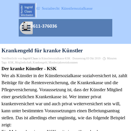
Direkt zum Seiteninhalt
SOKA-BAU  Sozialrecht  Künstlersozialkasse
Menü überspringen
Krankengeld für kranke Künstler
Veröffentlicht von
Ingrid Claas
in
Künstlersozialkasse KSK
· Donnerstag 03 Okt 2019 ·
Minuten
Tags:
KSK
,
Mitgliedschaft
,
Krankengeld
,
Mindestjahreseinkommen
Der kranke Künstler - KSK
Wer als Künstler in der Künstlersozialkasse sozialversichert ist, zahlt
Beiträge für die Rentenversicherung, die Krankenkasse und die
Pflegeversicherung. Voraussetzung ist, dass der Künstler Mitglied
einer gesetzlichen Krankenkasse ist. Wer immer privat
krankenversichert war und auch privat weiterversichert sein will,
kann unter bestimmten Voraussetzungen einen Befreiungsantrag
stellen. Das ist allerdings eher ungünstig, wie das folgende Beispiel
zeigt: